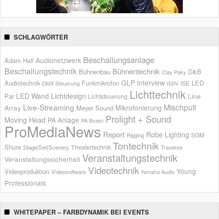
SCHLAGWÖRTER
Beschallungsanlage
Audionetzwerk
Adam Hall
Beschallungstechnik
Bühnentechnik
Bühnenbau
D&B
Clay Paky
GLP
Interview
Audiotechnik
Funkmikrofon
LED
ISE
DMX Steuerung
ISDV
Lichttechnik
LED Wand
Lichtdesign
Par
Line
Lichtsteuerung
Live-Streaming
Mischpult
Mikrofonierung
Array
Meyer Sound
Prolight + Sound
Moving Head
PA Anlage
PA Boxen
ProMediaNews
Report
Robe Lighting
SGM
Rigging
Tontechnik
Shure
Theatertechnik
Stage|Set|Scenery
Traverse
Veranstaltungstechnik
Veranstaltungssicherheit
Videotechnik
Young
Videoproduktion
Videosoftware
Yamaha Audio
Professionals
WHITEPAPER – FARBDYNAMIK BEI EVENTS