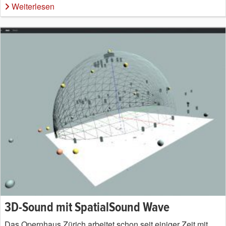
Weiterlesen
3D-Sound mit SpatialSound Wave
Das Opernhaus Zürich arbeitet schon seit einiger Zeit mit