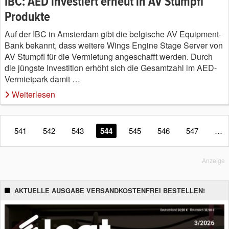
IBC: AED investiert erneut in AV Stumpfl
Produkte
Auf der IBC in Amsterdam gibt die belgische AV Equipment-
Bank bekannt, dass weitere Wings Engine Stage Server von
AV Stumpfl für die Vermietung angeschafft werden. Durch
die jüngste Investition erhöht sich die Gesamtzahl im AED-
Vermietpark damit …
Weiterlesen
541
542
543
544
545
546
547
…
Anzeige
AKTUELLE AUSGABE VERSANDKOSTENFREI BESTELLEN!