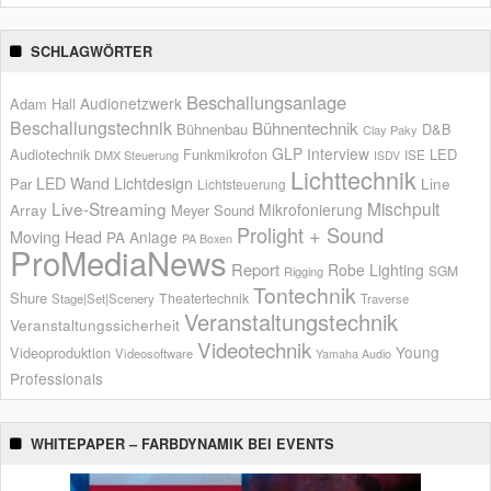
SCHLAGWÖRTER
Beschallungsanlage
Audionetzwerk
Adam Hall
Beschallungstechnik
Bühnentechnik
Bühnenbau
D&B
Clay Paky
GLP
Interview
Audiotechnik
Funkmikrofon
LED
ISE
DMX Steuerung
ISDV
Lichttechnik
LED Wand
Lichtdesign
Par
Line
Lichtsteuerung
Live-Streaming
Mischpult
Mikrofonierung
Array
Meyer Sound
Prolight + Sound
Moving Head
PA Anlage
PA Boxen
ProMediaNews
Report
Robe Lighting
SGM
Rigging
Tontechnik
Shure
Theatertechnik
Stage|Set|Scenery
Traverse
Veranstaltungstechnik
Veranstaltungssicherheit
Videotechnik
Young
Videoproduktion
Videosoftware
Yamaha Audio
Professionals
WHITEPAPER – FARBDYNAMIK BEI EVENTS