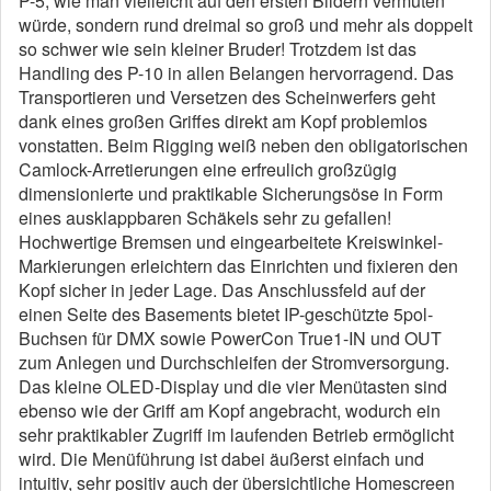
P-5, wie man vielleicht auf den ersten Bildern vermuten
würde, sondern rund dreimal so groß und mehr als doppelt
so schwer wie sein kleiner Bruder! Trotzdem ist das
Handling des P-10 in allen Belangen hervorragend. Das
Transportieren und Versetzen des Scheinwerfers geht
dank eines großen Griffes direkt am Kopf problemlos
vonstatten. Beim Rigging weiß neben den obligatorischen
Camlock-Arretierungen eine erfreulich großzügig
dimensionierte und praktikable Sicherungsöse in Form
eines ausklappbaren Schäkels sehr zu gefallen!
Hochwertige Bremsen und eingearbeitete Kreiswinkel-
Markierungen erleichtern das Einrichten und fixieren den
Kopf sicher in jeder Lage. Das Anschlussfeld auf der
einen Seite des Basements bietet IP-geschützte 5pol-
Buchsen für DMX sowie PowerCon True1-IN und OUT
zum Anlegen und Durchschleifen der Stromversorgung.
Das kleine OLED-Display und die vier Menütasten sind
ebenso wie der Griff am Kopf angebracht, wodurch ein
sehr praktikabler Zugriff im laufenden Betrieb ermöglicht
wird. Die Menüführung ist dabei äußerst einfach und
intuitiv, sehr positiv auch der übersichtliche Homescreen