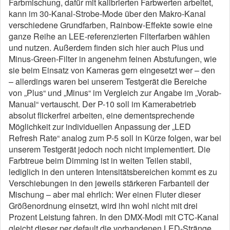
Farbmischung, dafür mit kalibrierten Farbwerten arbeitet,
kann im 30-Kanal-Strobe-Mode über den Makro-Kanal
verschiedene Grundfarben, Rainbow-Effekte sowie eine
ganze Reihe an LEE-referenzierten Filterfarben wählen
und nutzen. Außerdem finden sich hier auch Plus und
Minus-Green-Filter in angenehm feinen Abstufungen, wie
sie beim Einsatz von Kameras gern eingesetzt wer – den
– allerdings waren bei unserem Testgerät die Bereiche
von „Plus“ und „Minus“ im Vergleich zur Angabe im „Vorab-
Manual“ vertauscht. Der P-10 soll im Kamerabetrieb
absolut flickerfrei arbeiten, eine dementsprechende
Möglichkeit zur individuellen Anpassung der „LED
Refresh Rate“ analog zum P-5 soll in Kürze folgen, war bei
unserem Testgerät jedoch noch nicht implementiert. Die
Farbtreue beim Dimming ist in weiten Teilen stabil,
lediglich in den unteren Intensitätsbereichen kommt es zu
Verschiebungen in den jeweils stärkeren Farbanteil der
Mischung – aber mal ehrlich: Wer einen Fluter dieser
Größenordnung einsetzt, wird ihn wohl nicht mit drei
Prozent Leistung fahren. In den DMX-Modi mit CTC-Kanal
gleicht dieser per default die vorhandenen LED-Stränge