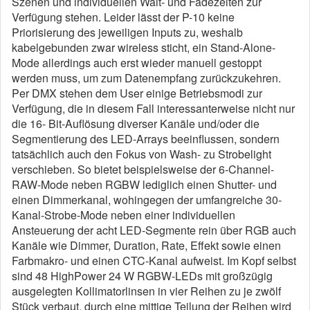
Szenen und individuellen Wait- und Fadezeiten zur
Verfügung stehen. Leider lässt der P-10 keine
Priorisierung des jeweiligen Inputs zu, weshalb
kabelgebunden zwar wireless sticht, ein Stand-Alone-
Mode allerdings auch erst wieder manuell gestoppt
werden muss, um zum Datenempfang zurückzukehren.
Per DMX stehen dem User einige Betriebsmodi zur
Verfügung, die in diesem Fall interessanterweise nicht nur
die 16- Bit-Auflösung diverser Kanäle und/oder die
Segmentierung des LED-Arrays beeinflussen, sondern
tatsächlich auch den Fokus von Wash- zu Strobelight
verschieben. So bietet beispielsweise der 6-Channel-
RAW-Mode neben RGBW lediglich einen Shutter- und
einen Dimmerkanal, wohingegen der umfangreiche 30-
Kanal-Strobe-Mode neben einer individuellen
Ansteuerung der acht LED-Segmente rein über RGB auch
Kanäle wie Dimmer, Duration, Rate, Effekt sowie einen
Farbmakro- und einen CTC-Kanal aufweist. Im Kopf selbst
sind 48 HighPower 24 W RGBW-LEDs mit großzügig
ausgelegten Kollimatorlinsen in vier Reihen zu je zwölf
Stück verbaut, durch eine mittige Teilung der Reihen wird