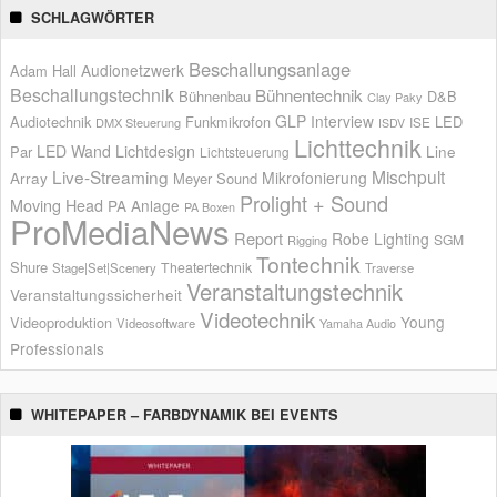
SCHLAGWÖRTER
Beschallungsanlage
Audionetzwerk
Adam Hall
Beschallungstechnik
Bühnentechnik
Bühnenbau
D&B
Clay Paky
GLP
Interview
Audiotechnik
Funkmikrofon
LED
ISE
DMX Steuerung
ISDV
Lichttechnik
LED Wand
Lichtdesign
Par
Line
Lichtsteuerung
Live-Streaming
Mischpult
Mikrofonierung
Array
Meyer Sound
Prolight + Sound
Moving Head
PA Anlage
PA Boxen
ProMediaNews
Report
Robe Lighting
SGM
Rigging
Tontechnik
Shure
Theatertechnik
Stage|Set|Scenery
Traverse
Veranstaltungstechnik
Veranstaltungssicherheit
Videotechnik
Young
Videoproduktion
Videosoftware
Yamaha Audio
Professionals
WHITEPAPER – FARBDYNAMIK BEI EVENTS