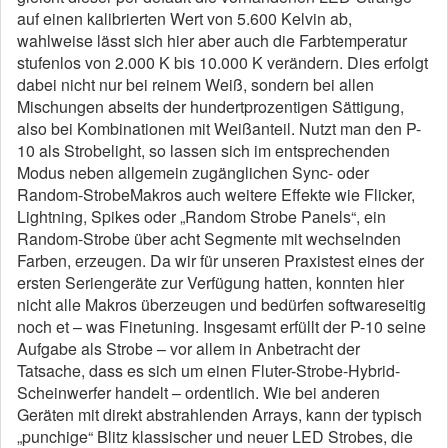
auf einen kalibrierten Wert von 5.600 Kelvin ab,
wahlweise lässt sich hier aber auch die Farbtemperatur
stufenlos von 2.000 K bis 10.000 K verändern. Dies erfolgt
dabei nicht nur bei reinem Weiß, sondern bei allen
Mischungen abseits der hundertprozentigen Sättigung,
also bei Kombinationen mit Weißanteil. Nutzt man den P-
10 als Strobelight, so lassen sich im entsprechenden
Modus neben allgemein zugänglichen Sync- oder
Random-StrobeMakros auch weitere Effekte wie Flicker,
Lightning, Spikes oder „Random Strobe Panels“, ein
Random-Strobe über acht Segmente mit wechselnden
Farben, erzeugen. Da wir für unseren Praxistest eines der
ersten Seriengeräte zur Verfügung hatten, konnten hier
nicht alle Makros überzeugen und bedürfen softwareseitig
noch et – was Finetuning. Insgesamt erfüllt der P-10 seine
Aufgabe als Strobe – vor allem in Anbetracht der
Tatsache, dass es sich um einen Fluter-Strobe-Hybrid-
Scheinwerfer handelt – ordentlich. Wie bei anderen
Geräten mit direkt abstrahlenden Arrays, kann der typisch
„punchige“ Blitz klassischer und neuer LED Strobes, die