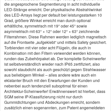
die angesprochene Segmentierung in acht individuelle
LED-Stränge erreicht. Der physikalische Abstrahlwinkel
des LED-Arrays liegt per default bei leistungsstarken 10
Grad, größere Winkel erreicht man durch optional
erhältliche, symmetrisch mit 19° oder 45° sowie
asymmetrisch mit 63° × 12° oder 12° × 63° zeichnende
Filterrahmen. Diese Rahmen werden lediglich magnetisch
auf die Frontseite „aufgeklebt“ und mittels Safety gesichert.
Torblenden mit vier oder acht Flügeln, die auch in
Kombination mit den Filtern verwendet werden können,
runden das Zubehörpaket ab. Der komplette Scheinwerfer
ist selbstverständlich wieder nach IP65 zertifiziert, also
sowohl staubdicht als auch geschützt gegen Strahlwasser
aus beliebigem Winkel – alles andere wäre auch ein
eklatanter Bruch mit den Erwartungen der Kunden und
nebenbei auch tendenziell suboptimal für einen
Architektur-Scheinwerfer! Erwähnenswert ist hierbei, dass
SGM seine IP-Klassifizierung nicht nur durch
Gummidichtungen und Abdeckungen erreicht, sondern
zusätzlich einen sogenannten, zum Patent angemeldeten