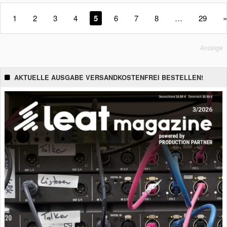
1
2
3
4
5
6
7
8
…
29
»
Anzeige
AKTUELLE AUSGABE VERSANDKOSTENFREI BESTELLEN!