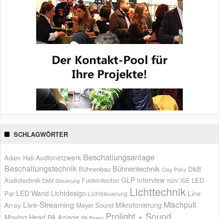
SCHLAGWÖRTER
Beschallungsanlage
Audionetzwerk
Adam Hall
Beschallungstechnik
Bühnentechnik
Bühnenbau
D&B
Clay Paky
GLP
Interview
Audiotechnik
Funkmikrofon
LED
ISE
DMX Steuerung
ISDV
Lichttechnik
LED Wand
Lichtdesign
Par
Line
Lichtsteuerung
Live-Streaming
Mischpult
Mikrofonierung
Array
Meyer Sound
Prolight + Sound
Moving Head
PA Anlage
PA Boxen