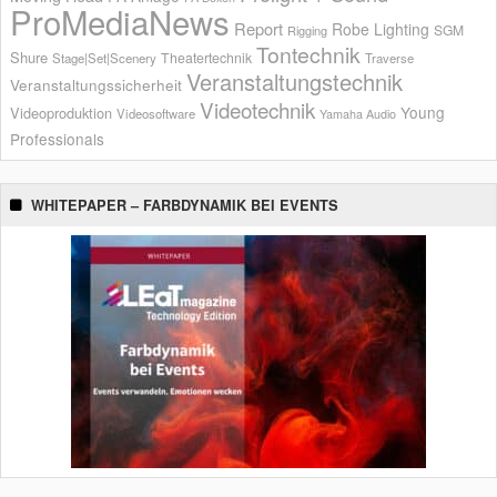
ProMediaNews
Report
Robe Lighting
SGM
Rigging
Tontechnik
Shure
Theatertechnik
Stage|Set|Scenery
Traverse
Veranstaltungstechnik
Veranstaltungssicherheit
Videotechnik
Young
Videoproduktion
Videosoftware
Yamaha Audio
Professionals
WHITEPAPER – FARBDYNAMIK BEI EVENTS