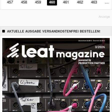
457
458
459
460
461
462
463
…
Anzeige
AKTUELLE AUSGABE VERSANDKOSTENFREI BESTELLEN!