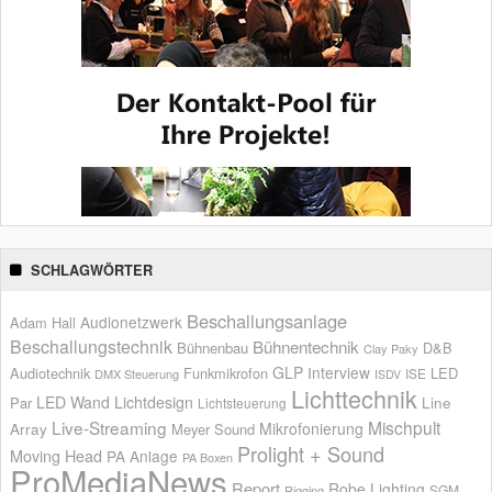
SCHLAGWÖRTER
Beschallungsanlage
Audionetzwerk
Adam Hall
Beschallungstechnik
Bühnentechnik
Bühnenbau
D&B
Clay Paky
GLP
Interview
Audiotechnik
Funkmikrofon
LED
ISE
DMX Steuerung
ISDV
Lichttechnik
LED Wand
Lichtdesign
Par
Line
Lichtsteuerung
Live-Streaming
Mischpult
Mikrofonierung
Array
Meyer Sound
Prolight + Sound
Moving Head
PA Anlage
PA Boxen
ProMediaNews
Report
Robe Lighting
SGM
Rigging