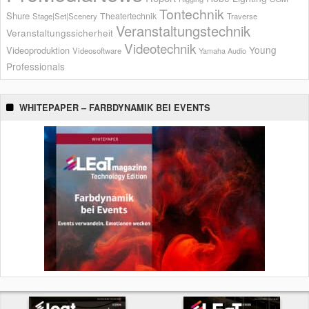
Tontechnik
Shure
Theatertechnik
Stage|Set|Scenery
Traverse
Veranstaltungstechnik
Veranstaltungssicherheit
Videotechnik
Young
Videoproduktion
Videosoftware
Yamaha Audio
Professionals
WHITEPAPER – FARBDYNAMIK BEI EVENTS