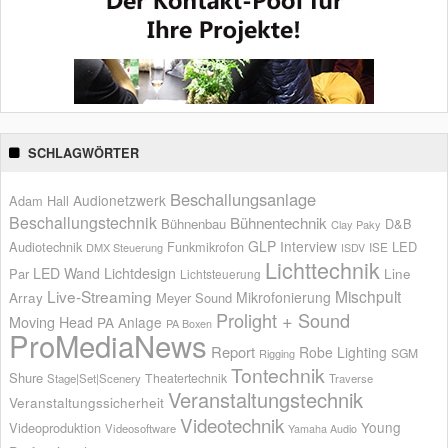
SCHLAGWÖRTER
Beschallungsanlage
Audionetzwerk
Adam Hall
Beschallungstechnik
Bühnentechnik
Bühnenbau
D&B
Clay Paky
GLP
Interview
Audiotechnik
Funkmikrofon
LED
ISE
DMX Steuerung
ISDV
Lichttechnik
LED Wand
Lichtdesign
Par
Line
Lichtsteuerung
Live-Streaming
Mischpult
Mikrofonierung
Array
Meyer Sound
Prolight + Sound
Moving Head
PA Anlage
PA Boxen
ProMediaNews
Report
Robe Lighting
SGM
Rigging
Tontechnik
Shure
Theatertechnik
Stage|Set|Scenery
Traverse
Veranstaltungstechnik
Veranstaltungssicherheit
Videotechnik
Young
Videoproduktion
Videosoftware
Yamaha Audio