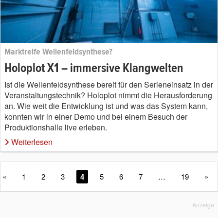
Marktreife Wellenfeldsynthese?
Holoplot X1 – immersive Klangwelten
Ist die Wellenfeldsynthese bereit für den Serieneinsatz in der
Veranstaltungstechnik? Holoplot nimmt die Herausforderung
an. Wie weit die Entwicklung ist und was das System kann,
konnten wir in einer Demo und bei einem Besuch der
Produktionshalle live erleben.
Weiterlesen
«
1
2
3
4
5
6
7
…
19
»
Anzeige