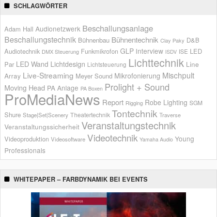
SCHLAGWÖRTER
Beschallungsanlage
Audionetzwerk
Adam Hall
Beschallungstechnik
Bühnentechnik
Bühnenbau
D&B
Clay Paky
GLP
Interview
Audiotechnik
Funkmikrofon
LED
ISE
DMX Steuerung
ISDV
Lichttechnik
LED Wand
Lichtdesign
Par
Line
Lichtsteuerung
Live-Streaming
Mischpult
Mikrofonierung
Array
Meyer Sound
Prolight + Sound
Moving Head
PA Anlage
PA Boxen
ProMediaNews
Report
Robe Lighting
SGM
Rigging
Tontechnik
Shure
Theatertechnik
Stage|Set|Scenery
Traverse
Veranstaltungstechnik
Veranstaltungssicherheit
Videotechnik
Young
Videoproduktion
Videosoftware
Yamaha Audio
Professionals
WHITEPAPER – FARBDYNAMIK BEI EVENTS